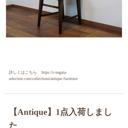
詳しくはこちら
https://r-nagata-
selection.com/collections/antique-furniture
【Antique】1点入荷しまし
た