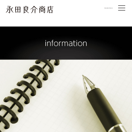
オン
永田良介商
ライ
ンシ
店
ョッ
プ