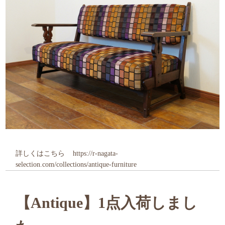
詳しくはこちら
https://r-nagata-
selection.com/collections/antique-furniture
【Antique】1点入荷しまし